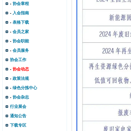
-
协会章程
-
入会指南
-
表格下载
-
会员之家
-
协会职能
-
会员服务
协会工作
-
协会动态
-
政策法规
-
绿色分拣中心
-
协会杂志
行业展会
通知公告
下载专区