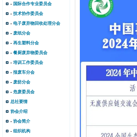
-
国际合作专业委员会
-
技术协作委员会
-
电子废弃物回收处理分会
-
废纸分会
-
再生塑料分会
-
餐厨废弃物委员会
-
培训工作委员会
-
报废车分会
-
废纺分会
-
危废委员会
总社要情
协会介绍
-
协会简介
-
组织机构