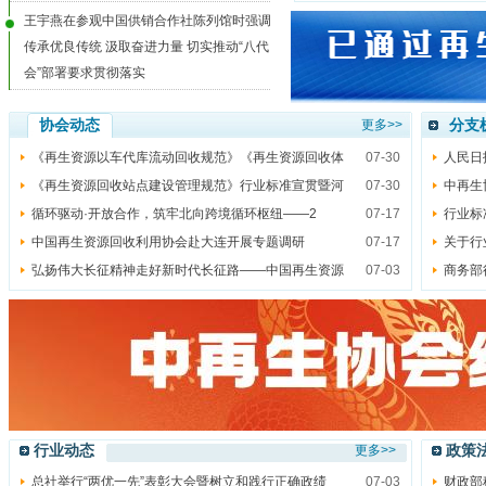
王宇燕在参观中国供销合作社陈列馆时强调
传承优良传统 汲取奋进力量 切实推动“八代
会”部署要求贯彻落实
协会动态
分支
更多>>
《再生资源以车代库流动回收规范》《再生资源回收体
07-30
人民日
《再生资源回收站点建设管理规范》行业标准宣贯暨河
07-30
中再生
循环驱动·开放合作，筑牢北向跨境循环枢纽——2
07-17
行业标
中国再生资源回收利用协会赴大连开展专题调研
07-17
关于行
弘扬伟大长征精神走好新时代长征路——中国再生资源
07-03
商务部
行业动态
政策
更多>>
总社举行“两优一先”表彰大会暨树立和践行正确政绩
07-03
财政部