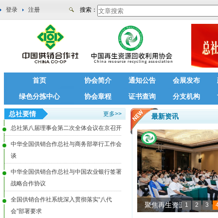
登录
注册
搜索：
首页
协会简介
通知公告
会展发布
绿色分拣中心
协会章程
证书查询
分支机构
总社要情
更多>>
最新资讯
总社第八届理事会第二次全体会议在京召开
中华全国供销合作总社与商务部举行工作会
谈
中华全国供销合作总社与中国农业银行签署
战略合作协议
全国供销合作社系统深入贯彻落实“八代
聚焦再生资源
1
2
3
会”部署要求