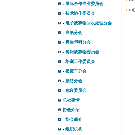
中
-
国际合作专业委员会
中
-
技术协作委员会
-
电子废弃物回收处理分会
-
废纸分会
-
再生塑料分会
-
餐厨废弃物委员会
-
培训工作委员会
-
报废车分会
-
废纺分会
-
危废委员会
总社要情
协会介绍
-
协会简介
-
组织机构