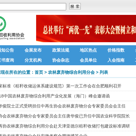
通知公告
会展发布
政策法规
地区热点
价格指数
证书查询
分支机构
协会杂志
会员单位
入会指南
您现在所在的位置：
首页
>
农林废弃物综合利用分会
>
列表
家标准《秸秆收储运体系建设规范》第一次工作会在合肥顺利召开
018中国农林废弃物综合利用产业化发展（海门）峰会邀请函
华俊院士正式受聘担任中再生协会农林废弃物分会专家委员会会主任
协会农林废弃物分会专家委员会主任唐华俊已升任中国农业科学院院长
再协农林废弃物综合利用分会赴天津亚德尔秸秆收储打包建设标准调研