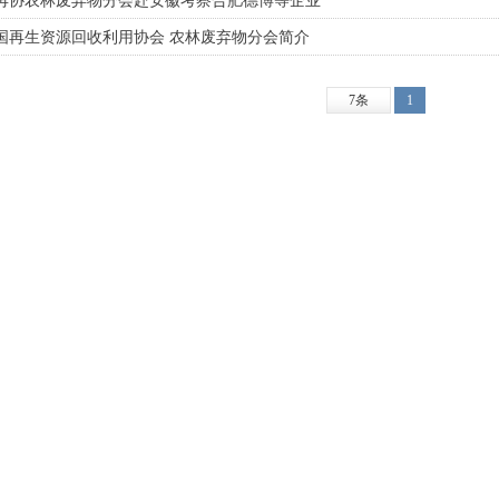
再协农林废弃物分会赴安徽考察合肥德博等企业
国再生资源回收利用协会 农林废弃物分会简介
7条
1