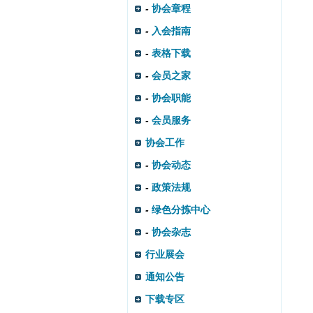
-
协会章程
-
入会指南
-
表格下载
-
会员之家
-
协会职能
-
会员服务
协会工作
-
协会动态
-
政策法规
-
绿色分拣中心
-
协会杂志
行业展会
通知公告
下载专区