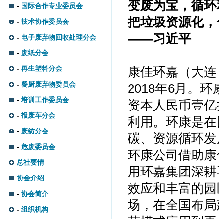
变废为宝，循环
-
国际合作专业委员会
把垃圾资源化，
-
技术协作委员会
——习近平
-
电子废弃物回收处理分会
-
废纸分会
-
再生塑料分会
康佳环嘉（大连
-
餐厨废弃物委员会
2018年6月
-
培训工作委员会
资本人民币壹亿
-
报废车分会
利用。环康是在
-
废纺分会
碳、资源循环发
-
危废委员会
环康公司借助康
总社要情
用环嘉集团深耕
协会介绍
效应和丰富的园
-
协会简介
场，在全国布局
-
组织机构