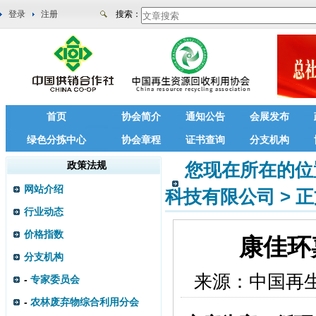
登录
注册
搜索：
首页
协会简介
通知公告
会展发布
绿色分拣中心
协会章程
证书查询
分支机构
政策法规
您现在所在的位
网站介绍
科技有限公司
>
正
行业动态
价格指数
康佳环
分支机构
来源：
中国再
-
专家委员会
-
农林废弃物综合利用分会