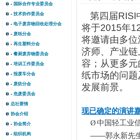
-
国际合作专业委员会
第四届RIS
-
技术协作委员会
-
电子废弃物回收处理分会
将于2015年
-
废纸分会
将邀请由多位
-
再生塑料分会
济师、产业链
-
餐厨废弃物委员会
容；从更多元
-
培训工作委员会
纸市场的问题
-
报废车分会
-
废纺分会
发展前景。
-
危废委员会
总社要情
现已确定的演讲
协会介绍
Ø
中国轻工业
-
协会简介
-
组织机构
——郭永新先