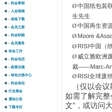
-
协会章程
Ø
中国纸包装
-
入会指南
生先生
-
表格下载
Ø
中国再生资
-
会员之家
Ø
Moore &Ass
-
协会职能
-
会员服务
Ø
RISI中国
协会工作
Ø
威立雅欧洲
-
协会动态
裁——Marc-Ant
-
政策法规
Ø
RISI全球
-
绿色分拣中心
-
协会杂志
（仅以会议
行业展会
如需了解完整
通知公告
文”，或访问大
下载专区