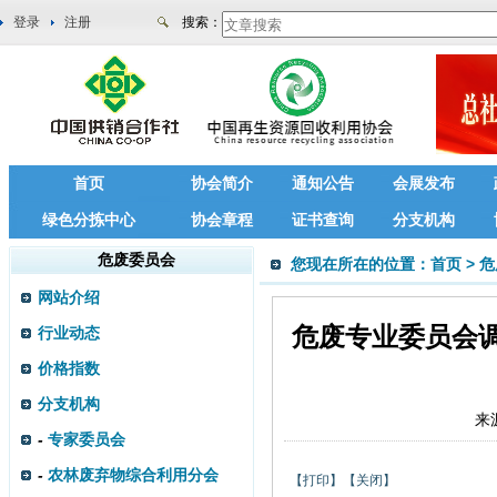
登录
注册
搜索：
首页
协会简介
通知公告
会展发布
绿色分拣中心
协会章程
证书查询
分支机构
危废委员会
您现在所在的位置：
首页
>
危
网站介绍
危废专业委员会
行业动态
价格指数
分支机构
来
-
专家委员会
-
农林废弃物综合利用分会
【打印】
【关闭】