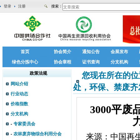
登录
注册
搜索：
首页
协会简介
通知公告
会展发布
绿色分拣中心
协会章程
证书查询
分支机构
政策法规
您现在所在的位
网站介绍
处，环保、禁废齐
行业动态
价格指数
3000平
分支机构
-
专家委员会
-
农林废弃物综合利用分会
来源：
中国再