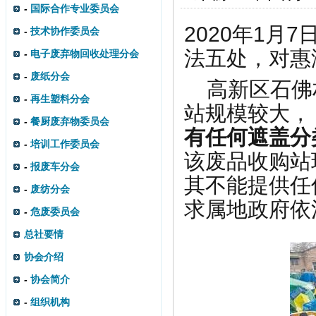
-
国际合作专业委员会
2020年1
-
技术协作委员会
法五处，对惠
-
电子废弃物回收处理分会
-
废纸分会
高新区石佛
-
再生塑料分会
站规模较大
-
餐厨废弃物委员会
有任何遮盖分
-
培训工作委员会
该废品收购站
-
报废车分会
其不能提供任
-
废纺分会
求属地政府依
-
危废委员会
总社要情
协会介绍
-
协会简介
-
组织机构