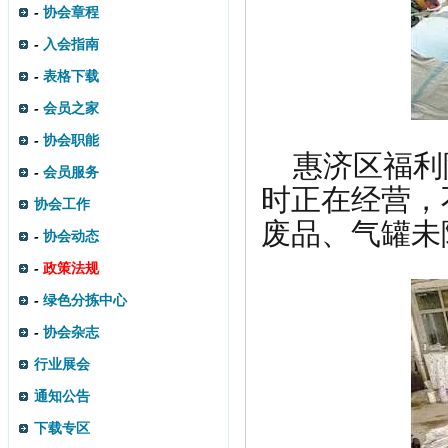
-
协会章程
-
入会指南
-
表格下载
-
会员之家
-
协会职能
惠济区福利
-
会员服务
时正在经营，
协会工作
废品、气罐未
-
协会动态
-
政策法规
-
绿色分拣中心
-
协会杂志
行业展会
通知公告
下载专区