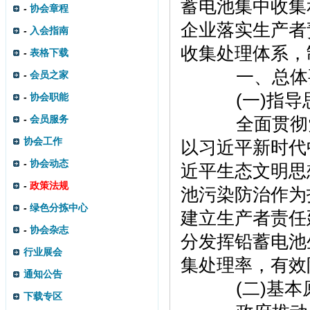
蓄电池集中收集
-
协会章程
企业落实生产者
-
入会指南
收集处理体系，
-
表格下载
一、总体
-
会员之家
(一)指导
-
协会职能
-
会员服务
全面贯彻党
协会工作
以习近平新时代
-
协会动态
近平生态文明思
-
政策法规
池污染防治作为
-
绿色分拣中心
建立生产者责任
-
协会杂志
分发挥铅蓄电池
行业展会
集处理率，有效
通知公告
(二)基本
下载专区