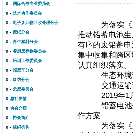
-
国际合作专业委员会
-
技术协作委员会
-
电子废弃物回收处理分会
为落实《废
-
废纸分会
推动铅蓄电池生
-
再生塑料分会
有序的废铅蓄电
-
餐厨废弃物委员会
集中收集和跨区
-
培训工作委员会
认真组织落实。
-
报废车分会
生态环境
-
废纺分会
交通运输
-
危废委员会
2019年1
总社要情
铅蓄电池生
协会介绍
作方案
-
协会简介
为落实《废
-
组织机构