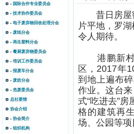
-
国际合作专业委员会
昔日房屋密
-
技术协作委员会
-
电子废弃物回收处理分会
片平地，罗湖
-
废纸分会
令人期待。
-
再生塑料分会
-
餐厨废弃物委员会
港鹏新村位
-
培训工作委员会
区，2017
-
报废车分会
到地上遍布碎
-
废纺分会
作业。这台来
-
危废委员会
式“吃进去”
总社要情
协会介绍
格的建筑再
-
协会简介
场、公园等项
-
组织机构