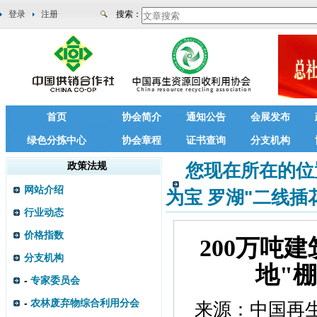
登录
注册
搜索：
首页
协会简介
通知公告
会展发布
绿色分拣中心
协会章程
证书查询
分支机构
政策法规
您现在所在的位
网站介绍
为宝 罗湖"二线插
行业动态
价格指数
200万吨
分支机构
地"
-
专家委员会
-
农林废弃物综合利用分会
来源：
中国再