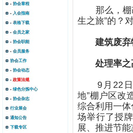
-
协会章程
那么，棚改建
-
入会指南
生之旅”的？
-
表格下载
-
会员之家
建筑废弃物
-
协会职能
-
会员服务
协会工作
处理率之高
-
协会动态
-
政策法规
9月22日
-
绿色分拣中心
地”棚户区改
-
协会杂志
综合利用一体
行业展会
场举行了授牌
通知公告
展、推进节能
下载专区