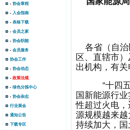
国家能源局
-
协会章程
-
入会指南
-
表格下载
-
会员之家
-
协会职能
各省（自治
-
会员服务
区、直辖市）
协会工作
出机构，有关
-
协会动态
-
政策法规
“十四五”
-
绿色分拣中心
国新能源行业
-
协会杂志
性超过火电，
行业展会
源规模越来越
通知公告
持续加大，国
下载专区