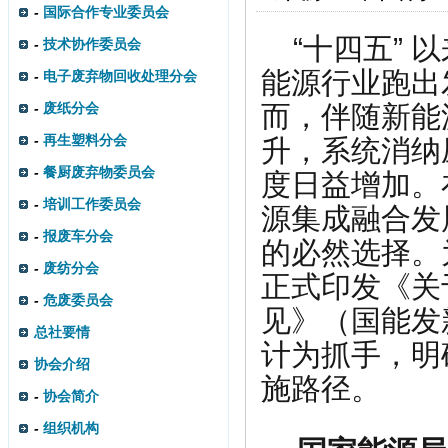
-
国际合作专业委员会
“十四五” 
-
技术协作委员会
能源行业跑出
-
电子废弃物回收处理分会
-
废纸分会
而，伴随新能
-
再生塑料分会
升，系统消纳
-
餐厨废弃物委员会
度日益增加。
-
培训工作委员会
源集成融合发
-
报废车分会
的必然选择。
-
废纺分会
正式印发《关
-
危废委员会
见》（国能发新
总社要情
计为抓手，明
协会介绍
施路径。
-
协会简介
-
组织机构