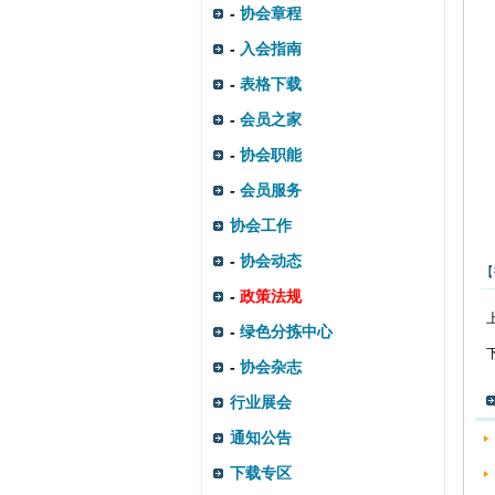
-
协会章程
-
入会指南
-
表格下载
-
会员之家
-
协会职能
-
会员服务
协会工作
-
协会动态
【
-
政策法规
-
绿色分拣中心
-
协会杂志
行业展会
通知公告
下载专区