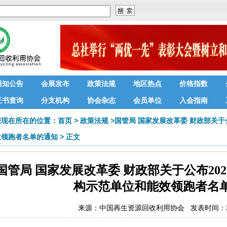
通知公告
会展发布
政策法规
地区热点
价格指数
证书查询
分支机构
协会杂志
会员单位
入会指南
您现在所在的位置：
首页
>
政策法规
>
国管局 国家发展改革委 财政部关于公
效领跑者名单的通知
>
正文
国管局 国家发展改革委 财政部关于公布2023
构示范单位和能效领跑者名
来源：
中国再生资源回收利用协会
发表时间：202