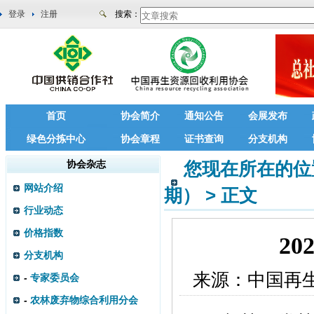
登录
注册
搜索：
首页
协会简介
通知公告
会展发布
绿色分拣中心
协会章程
证书查询
分支机构
协会杂志
您现在所在的位
网站介绍
期）
>
正文
行业动态
价格指数
2
分支机构
来源：
中国再
-
专家委员会
-
农林废弃物综合利用分会