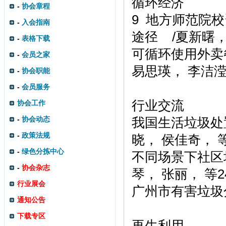
循环经济
-
协会章程
9 地方师范院
-
入会指南
途径 /夏新曙，
-
表格下载
可循环使用外卖
-
会员之家
易思瑛， 李洁滢
-
协会职能
-
会员服务
行业交流
协会工作
-
协会动态
我国生活垃圾处
-
政策法规
晓， 侯佳奇， 等
-
绿色分拣中心
不同场景下社区
-
协会杂志
琴， 张丽， 等2
行业展会
广州市有害垃圾
通知公告
下载专区
再生利用