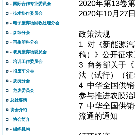
2020年第13卷
-
国际合作专业委员会
2020年10月2
-
技术协作委员会
-
电子废弃物回收处理分会
政策法规
-
废纸分会
-
再生塑料分会
1 对《新能源
-
餐厨废弃物委员会
稿）》公开征求
-
培训工作委员会
3 商务部关于
-
报废车分会
法（试行）（征
-
废纺分会
4 中华全国供
-
危废委员会
参与推进农膜治
总社要情
7 中华全国供
协会介绍
流通的通知
-
协会简介
-
组织机构