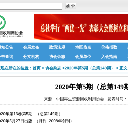
通知公告
会展发布
政策法规
地区热点
价格指数
证书查询
分支机构
协会杂志
会员单位
入会指南
您现在所在的位置：
首页
>
协会杂志
>
2020年第5期（总第149期）
>
正文
2020年第5期（总第149
来源：
中国再生资源回收利用协会
发表时间：202
020年第13卷第5期 （总第149期）
020年5月27日出版 （月刊 2008年创刊）