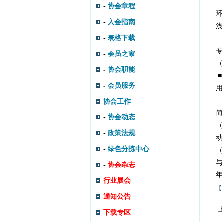
-
协会章程
-
入会指南
浅
-
表格下载
-
会员之家
-
协会职能
-
会员服务
协会工作
-
协会动态
（
-
政策法规
-
绿色分拣中心
与
-
协会杂志
行业展会
【
通知公告
下载专区