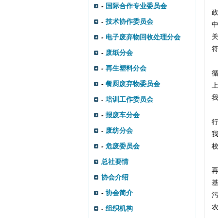
-
国际合作专业委员会
-
技术协作委员会
-
电子废弃物回收处理分会
-
废纸分会
-
再生塑料分会
-
餐厨废弃物委员会
-
培训工作委员会
-
报废车分会
-
废纺分会
我
-
危废委员会
校
总社要情
协会介绍
-
协会简介
农
-
组织机构