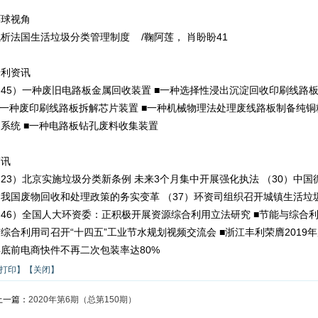
环球视角
析法国生活垃圾分类管理制度 /鞠阿莲， 肖盼盼41
专利资讯
（45）一种废旧电路板金属回收装置 ■一种选择性浸出沉淀回收印刷线路
■一种废印刷线路板拆解芯片装置 ■一种机械物理法处理废线路板制备纯铜
用系统 ■一种电路板钻孔废料收集装置
简讯
23）北京实施垃圾分类新条例 未来3个月集中开展强化执法 （30）中
动我国废物回收和处理政策的务实变革 （37）环资司组织召开城镇生活垃
（46）全国人大环资委：正积极开展资源综合利用立法研究 ■节能与综合利
综合利用司召开“十四五”工业节水规划视频交流会 ■浙江丰利荣膺2019
年底前电商快件不再二次包装率达80%
打印】
【关闭】
上一篇：
2020年第6期（总第150期）