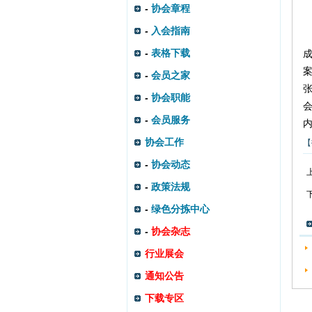
-
协会章程
-
入会指南
-
表格下载
成
案
-
会员之家
张
-
协会职能
会
-
会员服务
协会工作
【
-
协会动态
-
政策法规
-
绿色分拣中心
-
协会杂志
行业展会
通知公告
下载专区