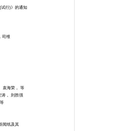
试行)》的通知
，司维
 袁海荣， 等
安涛， 刘胜强
 等
新闻纸及其