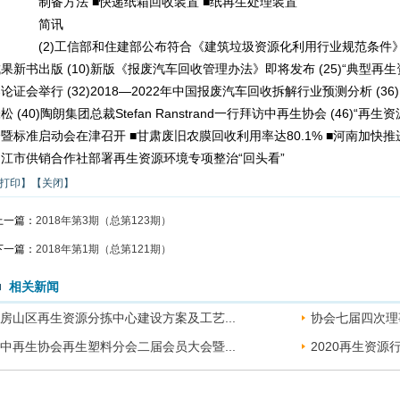
制备方法 ■快递纸箱回收装置 ■纸再生处理装置
简讯
(2)工信部和住建部公布符合《建筑垃圾资源化利用行业规范条件》企业名
果新书出版 (10)新版《报废汽车回收管理办法》即将发布 (25)“典型
论证会举行 (32)2018—2022年中国报废汽车回收拆解行业预测分析 
松 (40)陶朗集团总裁Stefan Ranstrand一行拜访中再生协会 (46
暨标准启动会在津召开 ■甘肃废旧农膜回收利用率达80.1% ■河南加快
内江市供销合作社部署再生资源环境专项整治“回头看”
打印】
【关闭】
上一篇：
2018年第3期（总第123期）
下一篇：
2018年第1期（总第121期）
相关新闻
房山区再生资源分拣中心建设方案及工艺...
协会七届四次理
中再生协会再生塑料分会二届会员大会暨...
2020再生资