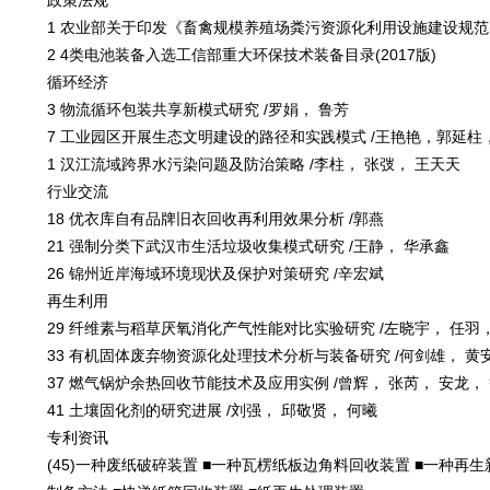
政策法规
1 农业部关于印发《畜禽规模养殖场粪污资源化利用设施建设规范(
2 4类电池装备入选工信部重大环保技术装备目录(2017版)
循环经济
3 物流循环包装共享新模式研究 /罗娟， 鲁芳
7 工业园区开展生态文明建设的路径和实践模式 /王艳艳，郭延柱
1 汉江流域跨界水污染问题及防治策略 /李柱， 张弢， 王天天
行业交流
18 优衣库自有品牌旧衣回收再利用效果分析 /郭燕
21 强制分类下武汉市生活垃圾收集模式研究 /王静， 华承鑫
26 锦州近岸海域环境现状及保护对策研究 /辛宏斌
再生利用
29 纤维素与稻草厌氧消化产气性能对比实验研究 /左晓宇， 任羽，
33 有机固体废弃物资源化处理技术分析与装备研究 /何剑雄， 黄
37 燃气锅炉余热回收节能技术及应用实例 /曾辉， 张芮， 安龙，
41 土壤固化剂的研究进展 /刘强， 邱敬贤， 何曦
专利资讯
(45)一种废纸破碎装置 ■一种瓦楞纸板边角料回收装置 ■一种再生