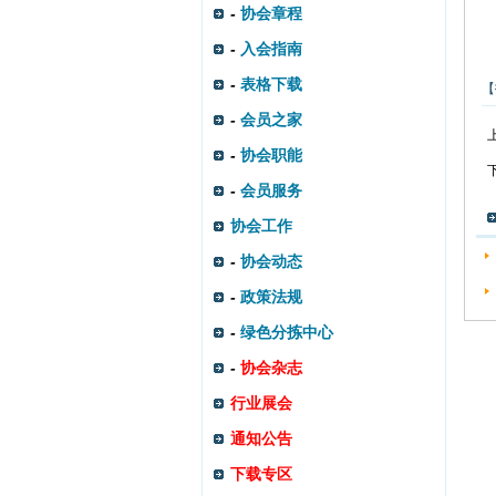
-
协会章程
-
入会指南
-
表格下载
【
-
会员之家
-
协会职能
-
会员服务
协会工作
-
协会动态
-
政策法规
-
绿色分拣中心
-
协会杂志
行业展会
通知公告
下载专区