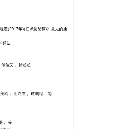
2017年)(征求意见稿)》意见的通
的通知
 候佳艾， 徐超超
玲， 朋许杰， 谭鹏程， 等
墨， 等