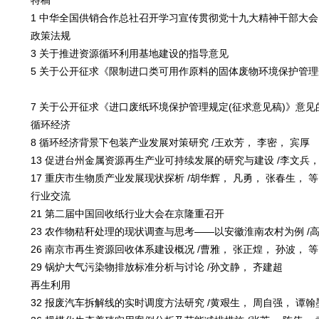
特稿
1 中华全国供销合作总社召开学习宣传贯彻党十九大精神干部大会
政策法规
3 关于推进资源循环利用基地建设的指导意见
5 关于公开征求《限制进口类可用作原料的固体废物环境保护管理规定(
知
7 关于公开征求《进口废纸环境保护管理规定(征求意见稿)》意见
循环经济
8 循环经济背景下包装产业发展对策研究 /王欢芳， 李密， 宾厚
13 促进台州金属资源再生产业可持续发展的研究与建设 /李文兵，
17 重庆市生物质产业发展现状探析 /胡华辉， 凡勇， 张春生， 等
行业交流
21 第二届中国回收纸行业大会在京隆重召开
23 农作物秸秆处理的现状调查与思考——以安徽淮南农村为例 /高美
26 南京市再生资源回收体系建设概况 /曹雅， 张正煌， 孙波， 等
29 锅炉大气污染物排放标准分析与讨论 /孙文静， 齐建超
再生利用
32 报废汽车拆解线的实时调度方法研究 /黄艰生， 周自强， 谭翰