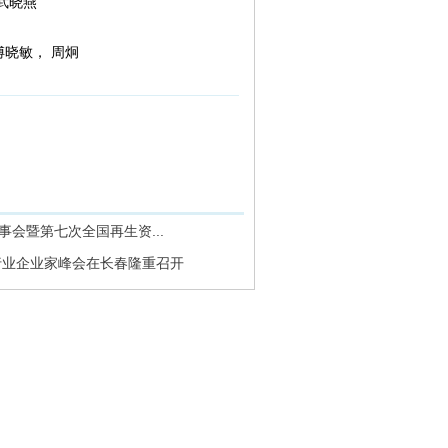
武晓燕
傅晓敏， 周炯
事会暨第七次全国再生资...
源行业企业家峰会在长春隆重召开