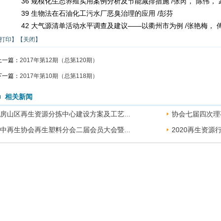
36 规模化生态养殖实用案例分析及节能减排措施 /张芮， 陈伟， 
39 生物法在石油化工污水厂恶臭治理的应用 /彭芬
42 大气源清单活动水平调查及建议——以衢州市为例 /张艳梅， 
打印】
【关闭】
上一篇：
2017年第12期（总第120期）
下一篇：
2017年第10期（总第118期）
相关新闻
房山区再生资源分拣中心建设方案及工艺...
协会七届四次理
中再生协会再生塑料分会二届会员大会暨...
2020再生资