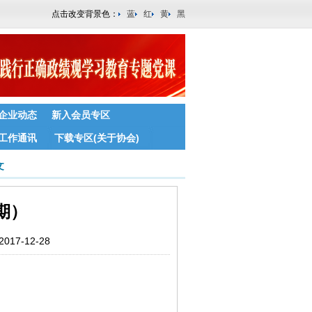
点击改变背景色：
蓝
红
黄
黑
企业动态
新入会员专区
工作通讯
下载专区(关于协会)
文
9期）
7-12-28