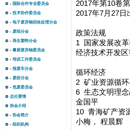
2017年第10卷
-
国际合作专业委员会
2017年7月27
-
技术协作委员会
-
电子废弃物回收处理分会
政策法规
-
废纸分会
-
再生塑料分会
1 国家发展改
-
餐厨废弃物委员会
经济技术开发区
-
培训工作委员会
-
报废车分会
循环经济
-
废纺分会
2 矿业资源循环
-
危废委员会
6 生态文明理
总社要情
金国平
协会介绍
10 青海矿产资
-
协会简介
小梅， 程晨辉
-
组织机构