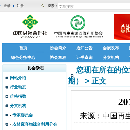
登录
注册
搜索：
首页
协会简介
通知公告
会展发布
绿色分拣中心
协会章程
证书查询
分支机构
协会杂志
您现在所在的位
网站介绍
期）
>
正文
行业动态
价格指数
2
分支机构
来源：
中国再
-
专家委员会
-
农林废弃物综合利用分会