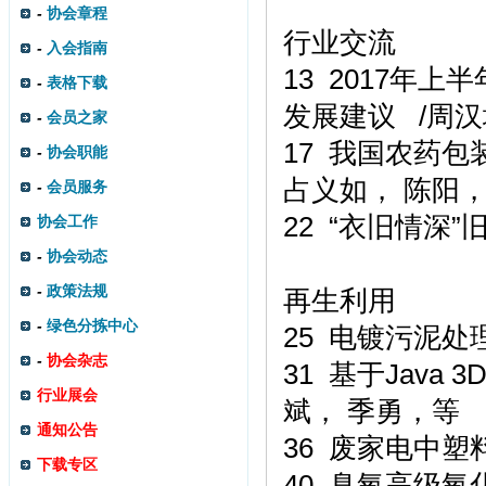
-
协会章程
行业交流
-
入会指南
13 2017年
-
表格下载
发展建议 /周汉
-
会员之家
17 我国农药
-
协会职能
占义如， 陈阳，
-
会员服务
22 “衣旧情深
协会工作
-
协会动态
-
政策法规
再生利用
-
绿色分拣中心
25 电镀污泥处
-
协会杂志
31 基于Jav
行业展会
斌， 季勇，等
通知公告
36 废家电中塑
下载专区
40 臭氧高级