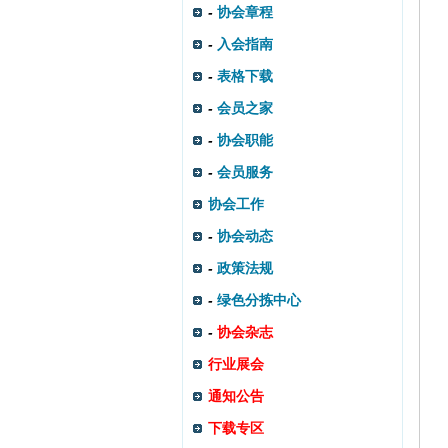
-
协会章程
-
入会指南
-
表格下载
-
会员之家
-
协会职能
-
会员服务
协会工作
-
协会动态
-
政策法规
-
绿色分拣中心
-
协会杂志
行业展会
通知公告
下载专区