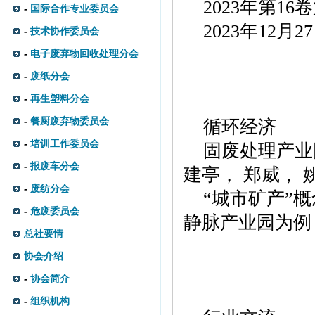
2023
年第
16
卷
-
国际合作专业委员会
2023
年
12
月
27
-
技术协作委员会
-
电子废弃物回收处理分会
-
废纸分会
-
再生塑料分会
-
餐厨废弃物委员会
循环经济
-
培训工作委员会
固废处理产业
-
报废车分会
建亭， 郑威， 
-
废纺分会
“城市矿产”
-
危废委员会
静脉产业园为
总社要情
协会介绍
-
协会简介
-
组织机构