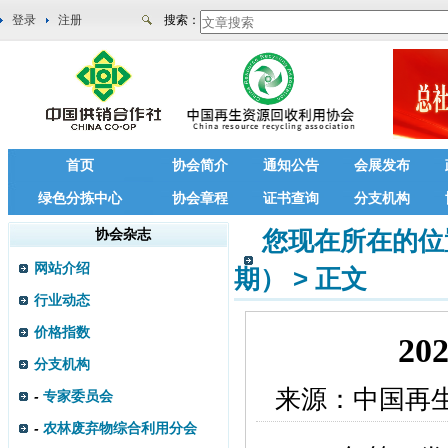
登录
注册
搜索：
首页
协会简介
通知公告
会展发布
绿色分拣中心
协会章程
证书查询
分支机构
协会杂志
您现在所在的位
网站介绍
期）
>
正文
行业动态
价格指数
2
分支机构
来源：
中国再
-
专家委员会
-
农林废弃物综合利用分会