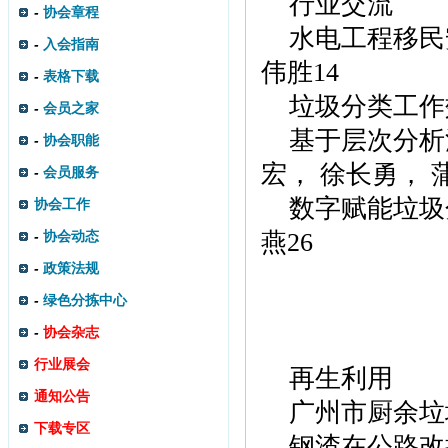
行业交流
-
协会章程
水电工程移民
-
入会指南
伟胜
1
4
-
表格下载
垃圾分类工作
-
会员之家
基于层次分析
-
协会职能
宏， 徐长勇， 
-
会员服务
数字赋能垃圾
协会工作
-
协会动态
燕
2
6
-
政策法规
-
绿色分拣中心
-
协会杂志
行业展会
再生利用
通知公告
广州市厨余垃
下载专区
钢渣在公路改