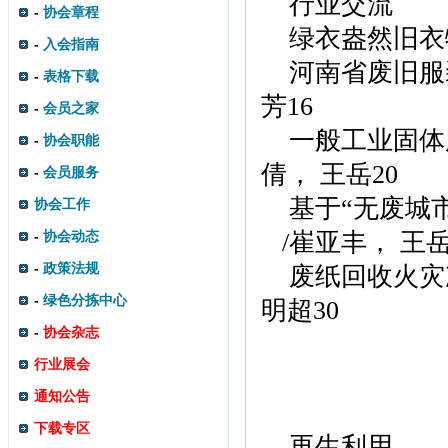
行业交流
-
协会章程
绿衣盎然旧衣
-
入会指南
河南省废旧服
-
表格下载
芳
1
6
-
会员之家
一般工业固体
-
协会职能
倩， 王岳
2
0
-
会员服务
基于
“无废城
协会工作
-
协会动态
/
崔亚丰， 王岳
-
政策法规
废纸回收火灾
-
绿色分拣中心
明超
3
0
-
协会杂志
行业展会
通知公告
下载专区
再生利用