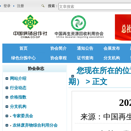
登录
注册
搜索：
首页
协会简介
通知公告
会展发布
绿色分拣中心
协会章程
证书查询
分支机构
协会杂志
您现在所在的位
网站介绍
期）
>
正文
行业动态
价格指数
2
分支机构
来源：
中国再
-
专家委员会
-
农林废弃物综合利用分会