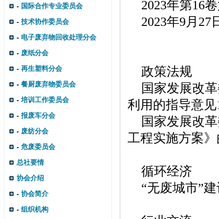
2023
年第
16
卷
-
国际合作专业委员会
2023
年
9
月
27
-
技术协作委员会
-
电子废弃物回收处理分会
-
废纸分会
-
再生塑料分会
政策法规
-
餐厨废弃物委员会
国家发展改革
-
培训工作委员会
利用的指导意见
-
报废车分会
国家发展改革
-
废纺分会
工程实施方案》
-
危废委员会
总社要情
循环经济
协会介绍
“无废城市”
-
协会简介
-
组织机构