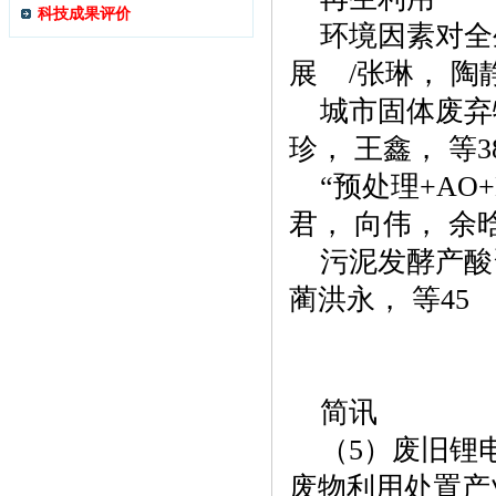
科技成果评价
环境因素对全
展
/
张琳， 陶
城市固体废弃
珍， 王鑫， 等
3
“预处理
+AO
君， 向伟， 余
污泥发酵产酸
蔺洪永， 等
4
5
简讯
（
5
）废旧锂
废物利用处置产