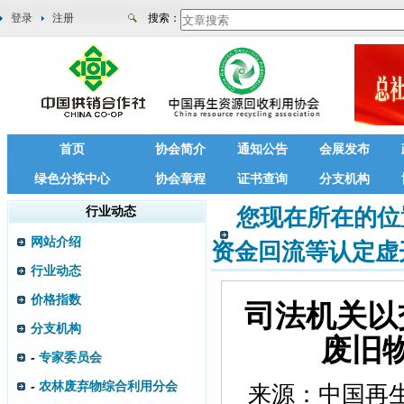
登录
注册
搜索：
首页
协会简介
通知公告
会展发布
绿色分拣中心
协会章程
证书查询
分支机构
行业动态
您现在所在的位
网站介绍
资金回流等认定虚
行业动态
价格指数
司法机关以
分支机构
废旧
-
专家委员会
-
农林废弃物综合利用分会
来源：
中国再