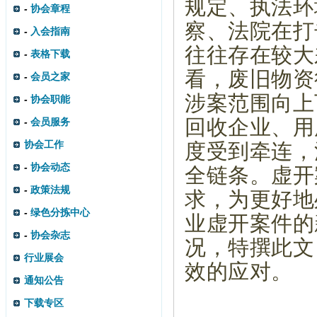
规定、执法环
-
协会章程
察、法院在打
-
入会指南
往往存在较大
-
表格下载
看，废旧物资
-
会员之家
涉案范围向上
-
协会职能
回收企业、用
-
会员服务
度受到牵连，
协会工作
-
协会动态
全链条。虚开
-
政策法规
求，为更好地
-
绿色分拣中心
业虚开案件的
-
协会杂志
况，特撰此文
行业展会
效的应对。
通知公告
下载专区