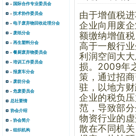
-
国际合作专业委员会
由于增值税进
-
技术协作委员会
企业向用废企
-
电子废弃物回收处理分会
额缴纳增值税
-
废纸分会
-
再生塑料分会
高于一般行业
-
餐厨废弃物委员会
利润空间大大
-
培训工作委员会
损。2009
-
报废车分会
策，通过招商
-
废纺分会
驻，以地方财
-
危废委员会
企业的税负压
总社要情
范，导致部分
协会介绍
物资行业的虚
-
协会简介
散在不同机关
-
组织机构