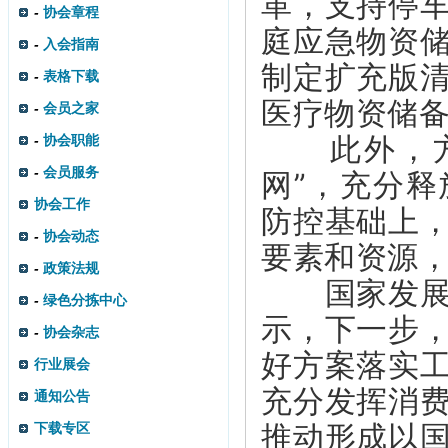
革，支持停
-
协会章程
庭应急物资
-
入会指南
制定扩充版
-
表格下载
医疗物资储
-
会员之家
此外，方案
-
协会职能
-
会员服务
网”，充分
协会工作
防控基础上
-
协会动态
要素和资源
-
政策法规
国家发展改
-
绿色分拣中心
示，下一步
-
协会杂志
好方案落实
行业展会
充分发挥消
通知公告
推动形成以
下载专区