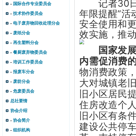
记者30日
-
国际合作专业委员会
年限提醒”活
-
技术协作委员会
安全使用和
-
电子废弃物回收处理分会
效实施，推
-
废纸分会
-
再生塑料分会
国家发展改
-
餐厨废弃物委员会
内需促消费
-
培训工作委员会
物消费政策
-
报废车分会
大对城镇老
-
废纺分会
旧小区居民
-
危废委员会
总社要情
住房改造个
协会介绍
旧小区有条
-
协会简介
建设公共停
-
组织机构