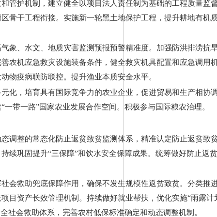
收和管护机制，建立健全以项目法人责任制为基础的工程质量监
灌区骨干工程衔接。实施新一轮黑土地保护工程，提升耕地有机
高气象、水文、地质灾害监测预报预警精准度。加强防洪排涝抗
完善农机应急救灾设施装备条件，健全救灾机具配置和应急调用
大动物疫病联防联控。提升渔业本质安全水平。
多元化，培育具有国际竞争力的农业企业，促进贸易和生产相协
“一带一路”国家农业发展合作空间。积极参与国际粮农治理。
动态调整的常态化防止返贫致贫监测体系，精准认定防止返贫致
持续巩固提升“三保障”和饮水安全保障成果。统筹做好防止返
。
挥社会救助兜底保障作用，确保不发生规模性返贫致贫。分类推
项目资产长效管理机制。持续做好就业帮扶，优化实施“雨露计
。健全社会救助体系，完善农村低保标准确定和动态调整机制。