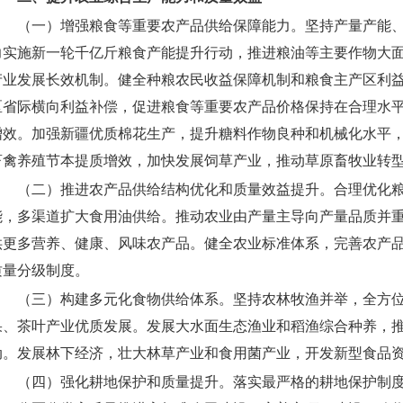
（一）增强粮食等重要农产品供给保障能力。
坚持产量产能
力实施新一轮千亿斤粮食产能提升行动，推进粮油等主要作物大
产业发展长效机制。健全种粮农民收益保障机制和粮食主产区利
区省际横向利益补偿，促进粮食等重要农产品价格保持在合理水
增效。加强新疆优质棉花生产，提升糖料作物良种和机械化水平
畜禽养殖节本提质增效，加快发展饲草产业，推动草原畜牧业转
（二）推进农产品供给结构优化和质量效益提升。
合理优化
能，多渠道扩大食用油供给。推动农业由产量主导向产量品质并
供更多营养、健康、风味农产品。健全农业标准体系，完善农产
质量分级制度。
（三）构建多元化食物供给体系。
坚持农林牧渔并举，全方位
果、茶叶产业优质发展。发展大水面生态渔业和稻渔综合种养，
动。发展林下经济，壮大林草产业和食用菌产业，开发新型食品
（四）强化耕地保护和质量提升。
落实最严格的耕地保护制