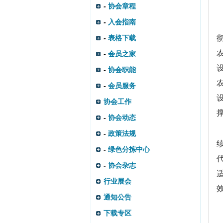
-
协会章程
-
入会指南
-
表格下载
-
会员之家
-
协会职能
-
会员服务
协会工作
-
协会动态
-
政策法规
-
绿色分拣中心
-
协会杂志
行业展会
通知公告
下载专区