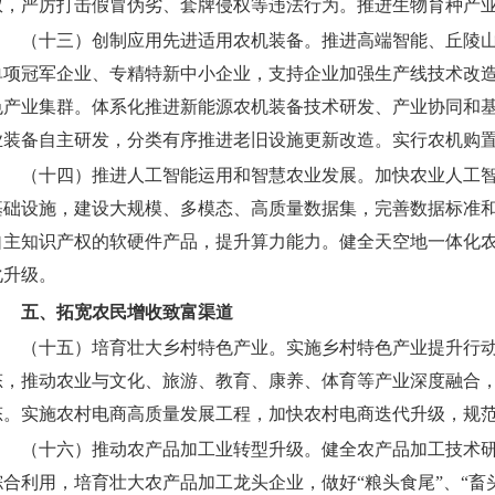
权，严厉打击假冒伪劣、套牌侵权等违法行为。推进生物育种产
（十三）创制应用先进适用农机装备。
推进高端智能、丘陵
单项冠军企业、专精特新中小企业，支持企业加强生产线技术改
色产业集群。体系化推进新能源农机装备技术研发、产业协同和
业装备自主研发，分类有序推进老旧设施更新改造。实行农机购置
（十四）推进人工智能运用和智慧农业发展。
加快农业人工
基础设施，建设大规模、多模态、高质量数据集，完善数据标准
自主知识产权的软硬件产品，提升算力能力。健全天空地一体化
化升级。
五、拓宽农民增收致富渠道
（十五）培育壮大乡村特色产业。
实施乡村特色产业提升行
态，推动农业与文化、旅游、教育、康养、体育等产业深度融合，
态。实施农村电商高质量发展工程，加快农村电商迭代升级，规范
（十六）推动农产品加工业转型升级。
健全农产品加工技术
综合利用，培育壮大农产品加工龙头企业，做好“粮头食尾”、“畜