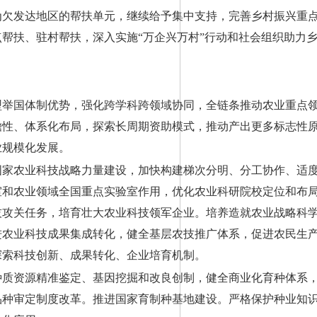
为欠发达地区的帮扶单元，继续给予集中支持，完善乡村振兴重
帮扶、驻村帮扶，深入实施“万企兴万村”行动和社会组织助力
型举国体制优势，强化跨学科跨领域协同，全链条推动农业重点
瞻性、体系化布局，探索长周期资助模式，推动产出更多标志性
业规模化发展。
国家农业科技战略力量建设，加快构建梯次分明、分工协作、适
室和农业领域全国重点实验室作用，优化农业科研院校定位和布
技攻关任务，培育壮大农业科技领军企业。培养造就农业战略科
进农业科技成果集成转化，健全基层农技推广体系，促进农民生
探索科技创新、成果转化、企业培育机制。
种质资源精准鉴定、基因挖掘和改良创制，健全商业化育种体系
品种审定制度改革。推进国家育制种基地建设。严格保护种业知