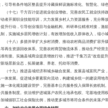
设，引导有条件地区整县提升冷藏保鲜设施标准化、智慧化、绿
（十七）千方百计促进就业创业增收。
完善农民工就业扶持
劳动者开展职业技能培训，大力发展乡村人力资源服务，充分释
务提升行动，引导创业项目与金融机构、科研单位精准对接，激
机制，实施城乡居民增收计划，有效增加低收入群体收入，缩小
（十八）多措并举扩大乡村消费。
推动农村商品消费扩容升
具等再生资源回收体系。完善农村商贸物流体系，推动生产经营
精准衔接。实施县域商业提质增效行动，推进“千集万店”改造提
费新场景新业态，拓展健康、养老、托幼等消费。
（十九）推进县域经济和城乡融合发展。
发展县域富民产业
民一体发展。促进城乡要素双向流动，构建城乡统一的建设用地
设施一体化规划建设管护，完善基本公共服务投入保障长效机制
公共服务制度。依法维护进城落户农民土地承包权、宅基地使用
参加城镇职工社会保险比例，推动更多城市将符合条件的未落户