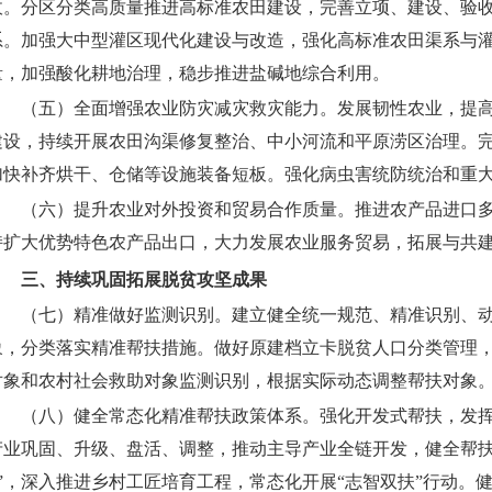
收。分区分类高质量推进高标准农田建设，完善立项、建设、验
系。加强大中型灌区现代化建设与改造，强化高标准农田渠系与
量，加强酸化耕地治理，稳步推进盐碱地综合利用。
（五）全面增强农业防灾减灾救灾能力。
发展韧性农业，提
建设，持续开展农田沟渠修复整治、中小河流和平原涝区治理。
加快补齐烘干、仓储等设施装备短板。强化病虫害统防统治和重
（六）提升农业对外投资和贸易合作质量。
推进农产品进口
持扩大优势特色农产品出口，大力发展农业服务贸易，拓展与共建
三、持续巩固拓展脱贫攻坚成果
（七）精准做好监测识别。
建立健全统一规范、精准识别、
象，分类落实精准帮扶措施。做好原建档立卡脱贫人口分类管理，
对象和农村社会救助对象监测识别，根据实际动态调整帮扶对象
（八）健全常态化精准帮扶政策体系。
强化开发式帮扶，发
产业巩固、升级、盘活、调整，推动主导产业全链开发，健全帮扶
+”，深入推进乡村工匠培育工程，常态化开展“志智双扶”行动