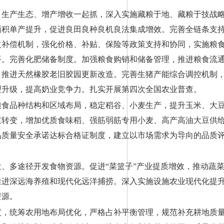
、生产生态、增产增收一起抓，深入实施藏粮于地、藏粮于技战
面积单产提升，促进良田良种良机良法集成增效。完善全链条支
益补偿机制，强化价格、补贴、保险等政策支持和协同，实施粮
平。完善化肥储备制度。加强粮食购销和储备管理，推进粮食流
，推进天然橡胶老旧胶园更新改造。完善生猪产能综合调控机制
型升级，提高奶业竞争力。扎实开展第四次全国农业普查。
粮食品种结构和区域布局，稳定稻谷、小麦生产，提升玉米、大
重转变，增加优质食味稻、强筋弱筋专用小麦、高产高油大豆供
品质量安全承诺达标合格证制度，建立以市场需求为导向的品质
、多途径开发食物资源。促进“菜篮子”产业提质增效，推动蔬
推进深远海养殖和现代化远洋捕捞。深入实施设施农业现代化提
资源。
度，统筹农用地布局优化，严格占补平衡管理，规范补充耕地质