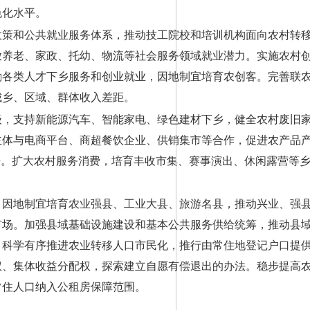
色化水平。
政策和公共就业服务体系，推动技工院校和培训机构面向农村转
放养老、家政、托幼、物流等社会服务领域就业潜力。实施农村
励各类人才下乡服务和创业就业，因地制宜培育农创客。完善联
城乡、区域、群体收入差距。
级，支持新能源汽车、智能家电、绿色建材下乡，健全农村废旧
主体与电商平台、商超餐饮企业、供销集市等合作，促进农产品
升。扩大农村服务消费，培育丰收市集、赛事演出、休闲露营等
，因地制宜培育农业强县、工业大县、旅游名县，推动兴业、强
市场。加强县域基础设施建设和基本公共服务供给统筹，推动县
。科学有序推进农业转移人口市民化，推行由常住地登记户口提
权、集体收益分配权，探索建立自愿有偿退出的办法。稳步提高
常住人口纳入公租房保障范围。