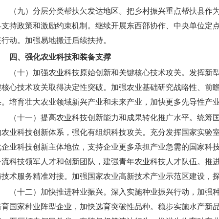
（九）分层分类帮扶欠发达地区。
把乡村振兴重点帮扶县作
县支持政策和激励约束机制。继续开展东西部协作、中央单位定点
兴行动。加强易地搬迁后续扶持。
四、强化农业科技和装备支撑
（十）加强农业科技原始创新和关键核心技术攻关。
发挥新
键核心技术攻关取得决定性突破。加强农业基础研究战略性、前
果。培育壮大农业领域新兴产业和未来产业，加快更多先导性产
（十一）提高农业科技创新能力和成果转化推广水平。
统筹
的农业科技创新体系，强化有组织科技攻关。充分发挥国家实验
化企业科技创新主体地位，支持企业更多承担产业急需的国家科
一流科技领军人才和创新团队，建强青年农业科技人才队伍。推
与技术服务精准对接。加强国家农业高新技术产业示范区建设，
（十二）加快推进种业振兴。
深入实施种业振兴行动，加强
培育国家种业阵型企业，加快选育突破性品种。稳步实施水产新