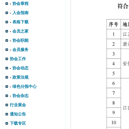
-
协会章程
-
入会指南
-
表格下载
-
会员之家
-
协会职能
-
会员服务
协会工作
-
协会动态
-
政策法规
-
绿色分拣中心
-
协会杂志
行业展会
通知公告
下载专区