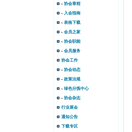
-
协会章程
-
入会指南
-
表格下载
-
会员之家
-
协会职能
-
会员服务
协会工作
-
协会动态
-
政策法规
-
绿色分拣中心
-
协会杂志
行业展会
通知公告
下载专区