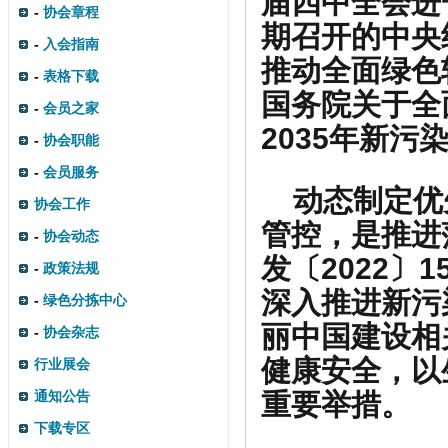
届四中全会进
-
协会章程
期召开的中央
-
入会指南
推动全面绿色
-
表格下载
国务院关于全
-
会员之家
2035年新
-
协会职能
-
会员服务
动态制定优
协会工作
管控，是推进
-
协会动态
发〔2022
-
政策法规
深入推进新污
-
绿色分拣中心
丽中国建设相
-
协会杂志
健康安全，以
行业展会
通知公告
重要举措。
下载专区