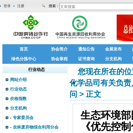
登录
注册
搜索：
首页
协会简介
通知公告
会展发布
绿色分拣中心
协会章程
证书查询
分支机构
行业动态
您现在所在的位
网站介绍
化学品司有关负责
行业动态
问
>
正文
价格指数
分支机构
生态环境部
-
专家委员会
《优先控制
-
农林废弃物综合利用分会