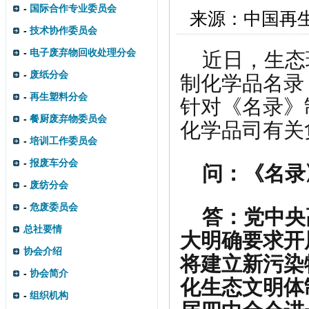
-
国际合作专业委员会
来源：
中国再
-
技术协作委员会
-
电子废弃物回收处理分会
近日，生态
-
废纸分会
制化学品名录
-
再生塑料分会
针对《名录》
-
餐厨废弃物委员会
化学品司有关
-
培训工作委员会
-
报废车分会
问：
《名录
-
废纺分会
-
危废委员会
答：
党中央
总社要情
大明确要求开
协会介绍
将建立新污染
-
协会简介
化生态文明体
-
组织机构