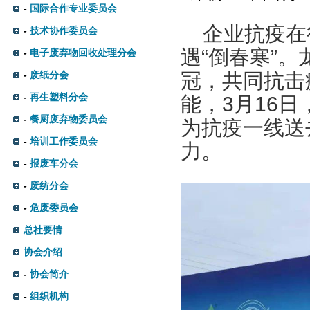
-
国际合作专业委员会
企业抗疫在
-
技术协作委员会
遇“倒春寒”
-
电子废弃物回收处理分会
-
废纸分会
冠，共同抗击
-
再生塑料分会
能，3月16日
-
餐厨废弃物委员会
为抗疫一线送
-
培训工作委员会
力。
-
报废车分会
-
废纺分会
-
危废委员会
总社要情
协会介绍
-
协会简介
-
组织机构