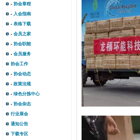
-
协会章程
-
入会指南
-
表格下载
-
会员之家
-
协会职能
-
会员服务
协会工作
-
协会动态
-
政策法规
-
绿色分拣中心
-
协会杂志
行业展会
通知公告
下载专区