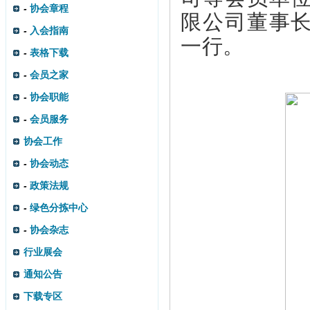
-
协会章程
限公司董事
-
入会指南
一行。
-
表格下载
-
会员之家
-
协会职能
-
会员服务
协会工作
-
协会动态
-
政策法规
-
绿色分拣中心
-
协会杂志
行业展会
通知公告
下载专区