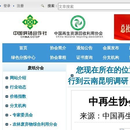
登录
注册
搜索：
首页
协会简介
通知公告
会展发布
绿色分拣中心
协会章程
证书查询
分支机构
废纸分会
您现在所在的位
网站介绍
行到云南昆明调
行业动态
价格指数
中再生协
分支机构
来源：
中国再
-
专家委员会
-
农林废弃物综合利用分会