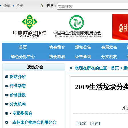
登录
注册
搜索：
首页
协会简介
通知公告
会展发布
绿色分拣中心
协会章程
证书查询
分支机构
废纺分会
您现在所在的位置：
首页
>
废
网站介绍
2019生活垃圾
行业动态
价格指数
分支机构
来
-
专家委员会
-
农林废弃物综合利用分会
【打印】
【关闭】