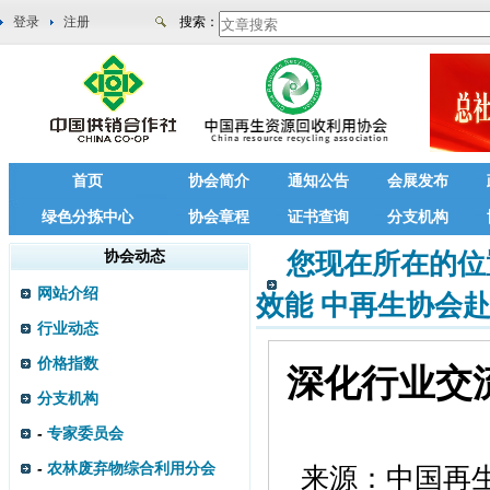
登录
注册
搜索：
首页
协会简介
通知公告
会展发布
绿色分拣中心
协会章程
证书查询
分支机构
协会动态
您现在所在的位
网站介绍
效能 中再生协会
行业动态
价格指数
深化行业交
分支机构
-
专家委员会
-
农林废弃物综合利用分会
来源：
中国再