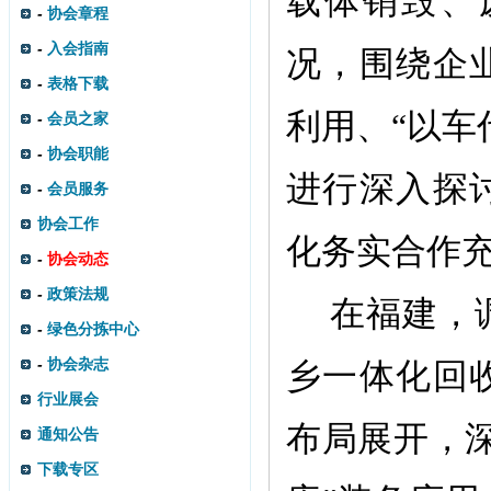
载体销毁、
-
协会章程
-
入会指南
况，围绕企
-
表格下载
利用、“以车
-
会员之家
-
协会职能
进行深入探
-
会员服务
协会工作
化务实合作
-
协会动态
-
政策法规
在福建，
-
绿色分拣中心
-
协会杂志
乡一体化回
行业展会
布局展开，
通知公告
下载专区