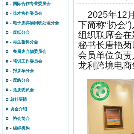
-
国际合作专业委员会
2025年1
-
技术协作委员会
下简称“协会”
-
电子废弃物回收处理分会
-
废纸分会
组织联席会在
-
再生塑料分会
秘书长唐艳菊
-
餐厨废弃物委员会
会员单位负责
-
培训工作委员会
龙利跨境电商
-
报废车分会
-
废纺分会
-
危废委员会
总社要情
协会介绍
-
协会简介
-
组织机构