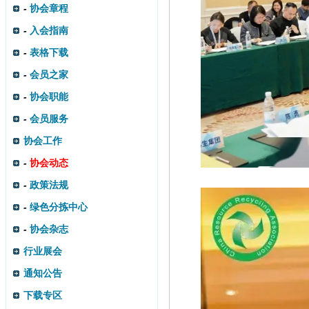
-
协会章程
-
入会指南
-
表格下载
-
会员之家
-
协会职能
-
会员服务
协会工作
-
协会动态
-
政策法规
-
绿色分拣中心
-
协会杂志
行业展会
通知公告
下载专区