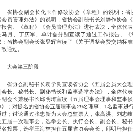
省协会副会长化玉作修改协会《章程》的说明；省
《会员管理办法》的说明；省协会副秘书长刘静作协会《
作报告、《章程》《会员管理办法》进行表决，全体代表
长马月、丁庆军、单计磊分别宣读了通过工作报告、《
议；省协会副会长张登辉宣读了《关于调整会费交纳标准
一致通过。
大会第三阶段
省协会副秘书长袁学良宣读省协会《五届会员大会理
副会长、秘书长、副秘书长和监事选举办法》，全体代表
务副会长兼秘书长邱明琦宣读《五届理事会理事和监事候
单》；对提名的省协会五届理事会29名理事、1名监事进
通过；讨论通过张忠新为大会总监票人，张高洪、刘志岐
会五届一次理事会，选举会长、执行会长、副会长、秘书
记名投票，选举王海林担任五届省协会会长，邱明琦担任