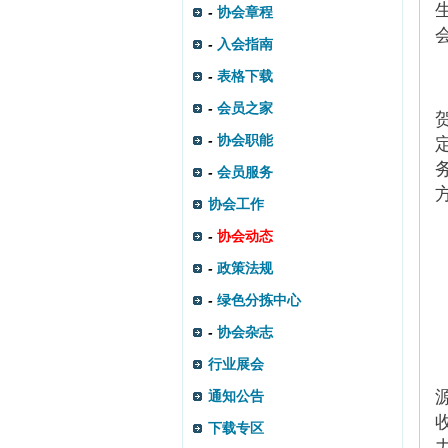
-
协会章程
-
入会指南
-
表格下载
-
会员之家
-
协会职能
-
会员服务
协会工作
-
协会动态
-
政策法规
-
绿色分拣中心
-
协会杂志
行业展会
通知公告
下载专区