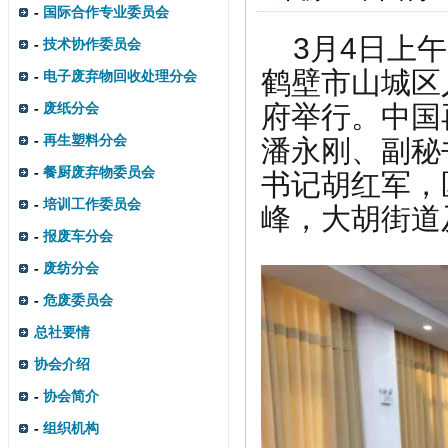
-
国际合作专业委员会
3月4日上
-
技术协作委员会
鹤壁市山城区
-
电子废弃物回收处理分会
-
废纸分会
府举行。中国
-
再生塑料分会
潘永刚、副秘
-
餐厨废弃物委员会
书记胡红军，
-
培训工作委员会
峰，大胡街道
-
报废车分会
-
废纺分会
-
危废委员会
总社要情
协会介绍
-
协会简介
-
组织机构