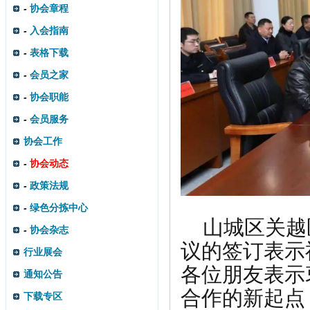
-
协会章程
-
入会指南
-
表格下载
-
会员之家
-
协会职能
-
会员服务
协会工作
-
协会动态
-
政策法规
-
绿色分拣中心
山城区关越
-
协会杂志
议的签订表示
行业展会
各位朋友表示
通知公告
合作的新起点
下载专区