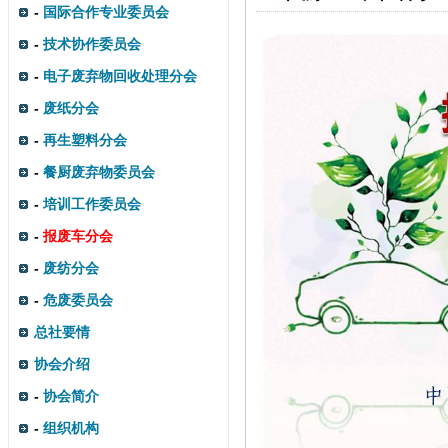
-
国际合作专业委员会
-
技术协作委员会
-
电子废弃物回收处理分会
-
废纸分会
-
再生塑料分会
-
餐厨废弃物委员会
-
培训工作委员会
-
报废车分会
-
废纺分会
-
危废委员会
总社要情
协会介绍
-
协会简介
-
组织机构