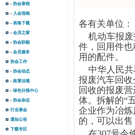
-
协会章程
-
入会指南
各有关单位：
-
表格下载
-
会员之家
机动车报废
-
协会职能
件，回用件也
-
会员服务
用的配件。
协会工作
中华人民共
-
协会动态
报废汽车回收
-
政策法规
回收的报废营
-
绿色分拣中心
体。拆解的“
-
协会杂志
企业作为冶炼
行业展会
的，可以出售
通知公告
下载专区
在
307
号令