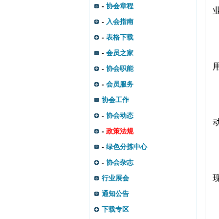
-
协会章程
-
入会指南
-
表格下载
-
会员之家
-
协会职能
-
会员服务
协会工作
-
协会动态
-
政策法规
-
绿色分拣中心
-
协会杂志
行业展会
通知公告
下载专区