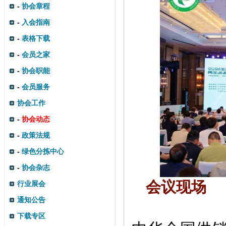
-
协会章程
-
入会指南
-
表格下载
-
会员之家
-
协会职能
-
会员服务
协会工作
-
协会动态
-
政策法规
-
绿色分拣中心
-
协会杂志
会议现场
行业展会
通知公告
下载专区