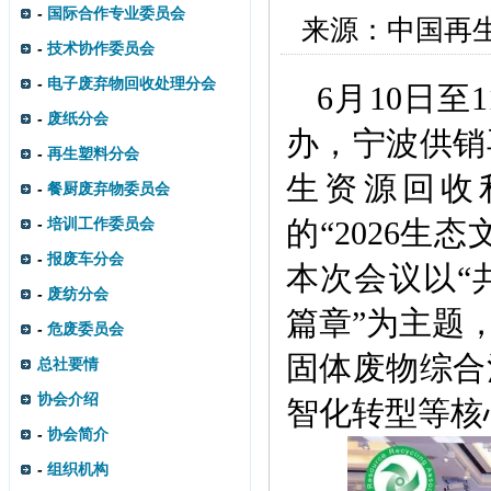
-
国际合作专业委员会
来源：
中国再
-
技术协作委员会
-
电子废弃物回收处理分会
6月10日
-
废纸分会
办，宁波供销
-
再生塑料分会
生资源回收
-
餐厨废弃物委员会
-
培训工作委员会
的“2026
-
报废车分会
本次会议以“
-
废纺分会
篇章”为主题
-
危废委员会
固体废物综合
总社要情
协会介绍
智化转型等核
-
协会简介
-
组织机构