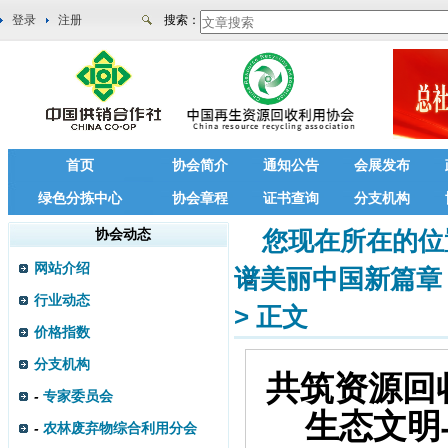
登录
注册
搜索：
首页
协会简介
通知公告
会展发布
绿色分拣中心
协会章程
证书查询
分支机构
协会动态
您现在所在的位
网站介绍
谱美丽中国新篇章
行业动态
>
正文
价格指数
分支机构
共筑资源回收
-
专家委员会
生态文明
-
农林废弃物综合利用分会